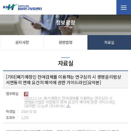
터 소개
정보광장
연구자
공지사항
관련법령
자료실
연구대상자
자료실
정보광장
[기타]폐기예정인 잔여검체를 이용하는 연구심의 시 생명윤리법상
공지사항
서면동의 면제 요건의 해석에 관한 가이드라인[요약본]
관계법령
첨부파일
자료실
2023-11-14_폐기예정인 잔여검체를 이용하는 연구심의 시
생명윤리법상 서면동의 면제 요건의 해석에 관한 가이드라인
[요약본] (1).pdf
(353.69 Kb)
임상시험 종사자 교육
작성일
2024-01-02
조회수
1,229