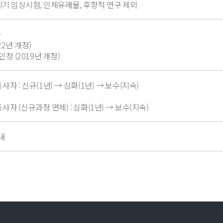
료기기 임상시험, 인체유래물, 후향적 연구 제외
육
22년 개정)
인정 (2019년 개정)
자 : 신규(1년) → 심화(1년) → 보수(지속)
자 (신규과정 면제) : 심화(1년) → 보수(지속)
이내